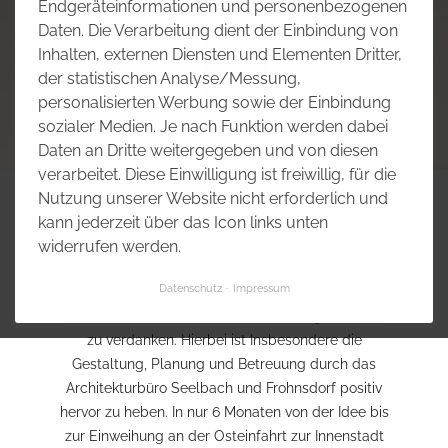
Endgeräteinformationen und personenbezogenen
Daten. Die Verarbeitung dient der Einbindung von
Inhalten, externen Diensten und Elementen Dritter,
der statistischen Analyse/Messung,
personalisierten Werbung sowie der Einbindung
sozialer Medien. Je nach Funktion werden dabei
Daten an Dritte weitergegeben und von diesen
verarbeitet. Diese Einwilligung ist freiwillig, für die
Nutzung unserer Website nicht erforderlich und
"Dass die Stadt Dessau-Roßlau endlich ein
kann jederzeit über das Icon links unten
Denkmal für Hugo Junkers hat ist der Initiative und
widerrufen werden.
unkomplizierten Zusammenarbeit der Wirtschaft,
Datenschutz
Impressum
den Behörden und Institutionen der Stadt mit dem
Förderverein des Technikmuseums Hugo Junkers
zu verdanken. Hierbei ist Insbesondere die
Gestaltung, Planung und Betreuung durch das
Architekturbüro Seelbach und Frohnsdorf positiv
hervor zu heben. In nur 6 Monaten von der Idee bis
zur Einweihung an der Osteinfahrt zur Innenstadt